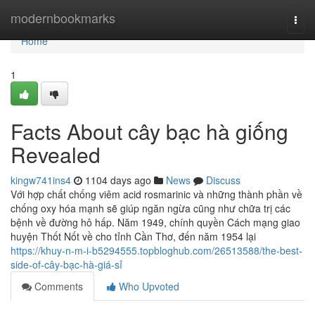
Home
modernbookmarks
Togg
navi
Home
1
Facts About cây bạc hà giống
Revealed
kingw741ins4
1104 days ago
News
Discuss
Với hợp chất chống viêm acid rosmarinic và những thành phần về
chống oxy hóa mạnh sẽ giúp ngăn ngừa cũng như chữa trị các
bệnh về đường hô hấp. Năm 1949, chính quyền Cách mạng giao
huyện Thốt Nốt về cho tỉnh Cần Thơ, đến năm 1954 lại
https://khuy-n-m-i-b5294555.topbloghub.com/26513588/the-best-
side-of-cây-bạc-hà-giá-sỉ
Comments
Who Upvoted