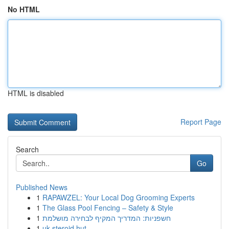
No HTML
HTML is disabled
Report Page
Search
Go
Published News
1
RAPAWZEL: Your Local Dog Grooming Experts
1
The Glass Pool Fencing – Safety & Style
1
חשפניות: המדריך המקיף לבחירה מושלמת
1
uk steroid hut