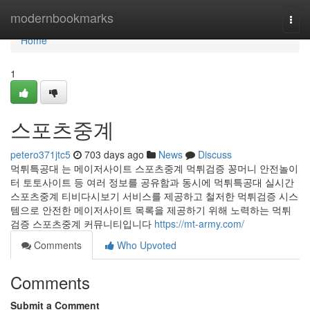
Home
modernbookmarks
Togg
navi
Home
1
스포츠중계
petero371jtc5
703 days ago
News
Discuss
먹튀특공대 는 메이저사이트 스포츠중계 먹튀검증 꽁머니 안전놀이
터 토토사이트 등 여러 정보를 공유함과 동시에 먹튀특공대 실시간
스포츠중계 티비다시보기 서비스를 제공하고 철저한 먹튀검증 시스
템으로 안전한 메이저사이트 목록을 제공하기 위해 노력하는 먹튀
검증 스포츠중계 커뮤니티입니다
https://mt-army.com/
Comments
Who Upvoted
Comments
Submit a Comment