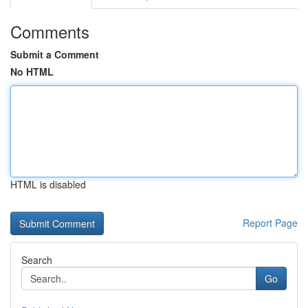
Comments
Submit a Comment
No HTML
HTML is disabled
Report Page
Search
Go