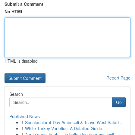
Submit a Comment
No HTML
HTML is disabled
Report Page
Search
Go
Published News
1
Spectacular 4-Day Amboseli & Tsavo West Safari ...
1
White Turkey Varieties: A Detailed Guide
1
Audio guest book — la belle idée pour vos invit...