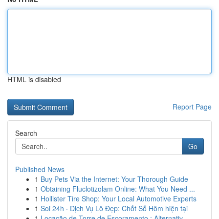
HTML is disabled
Report Page
Search
Go
Published News
1
Buy Pets Via the Internet: Your Thorough Guide
1
Obtaining Fluclotizolam Online: What You Need ...
1
Hollister Tire Shop: Your Local Automotive Experts
1
Soi 24h · Dịch Vụ Lô Đẹp: Chốt Số Hôm hiện tại
1
Locação de Torre de Escoramento : Alternativ...