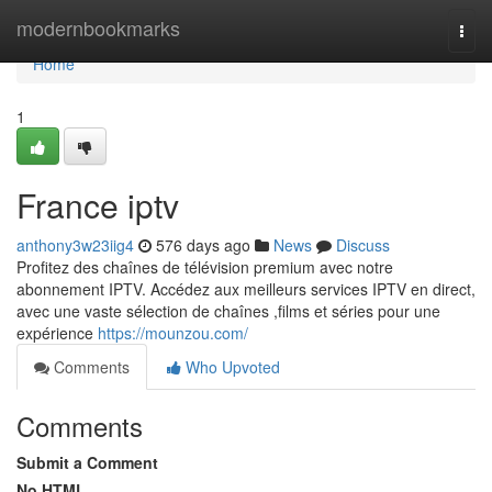
Home
modernbookmarks
Togg
navi
Home
1
France iptv
anthony3w23iig4
576 days ago
News
Discuss
Profitez des chaînes de télévision premium avec notre
abonnement IPTV. Accédez aux meilleurs services IPTV en direct,
avec une vaste sélection de chaînes ,films et séries pour une
expérience
https://mounzou.com/
Comments
Who Upvoted
Comments
Submit a Comment
No HTML