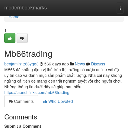
Home
modernbookmarks
Togg
navi
Home
1
Mb66trading
benjamin1z86ygo3
566 days ago
News
Discuss
MB66 đã khẳng định vị thế trên thị trường cá cược online với độ
uy tín cao và danh mục sản phẩm chất lượng. Nhà cái này không
ngừng cải tiến để mang đến trải nghiệm tuyệt vời cho người chơi.
Những thông tin dưới đây sẽ giúp bạn hiểu
https://launchlinks.com/mb66trading
Comments
Who Upvoted
Comments
Submit a Comment