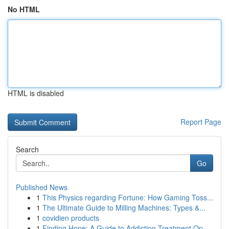
No HTML
HTML is disabled
Report Page
Search
Go
Published News
1
This Physics regarding Fortune: How Gaming Toss...
1
The Ultimate Guide to Milling Machines: Types &...
1
covidien products
1
Finding Hope: A Guide to Addiction Treatment Op...