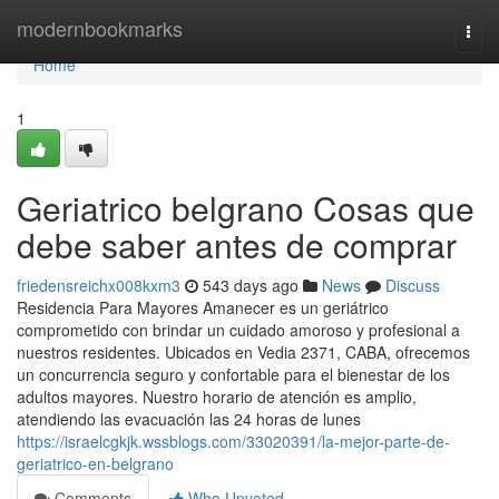
Home
modernbookmarks
Togg
navi
Home
1
Geriatrico belgrano Cosas que
debe saber antes de comprar
friedensreichx008kxm3
543 days ago
News
Discuss
Residencia Para Mayores Amanecer es un geriátrico
comprometido con brindar un cuidado amoroso y profesional a
nuestros residentes. Ubicados en Vedia 2371, CABA, ofrecemos
un concurrencia seguro y confortable para el bienestar de los
adultos mayores. Nuestro horario de atención es amplio,
atendiendo las evacuación las 24 horas de lunes
https://israelcgkjk.wssblogs.com/33020391/la-mejor-parte-de-
geriatrico-en-belgrano
Comments
Who Upvoted