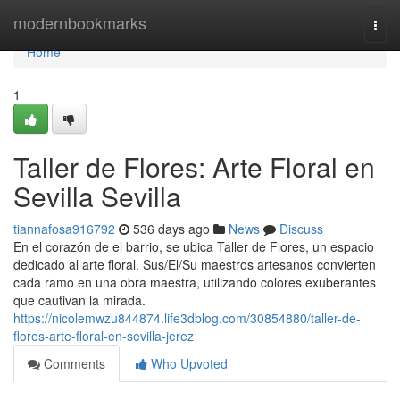
Home
modernbookmarks
Togg
navi
Home
1
Taller de Flores: Arte Floral en
Sevilla Sevilla
tiannafosa916792
536 days ago
News
Discuss
En el corazón de el barrio, se ubica Taller de Flores, un espacio
dedicado al arte floral. Sus/El/Su maestros artesanos convierten
cada ramo en una obra maestra, utilizando colores exuberantes
que cautivan la mirada.
https://nicolemwzu844874.life3dblog.com/30854880/taller-de-
flores-arte-floral-en-sevilla-jerez
Comments
Who Upvoted