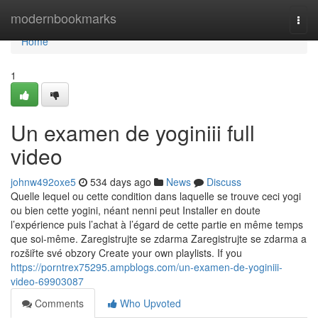
Home
modernbookmarks
Togg
navi
Home
1
Un examen de yoginiii full
video
johnw492oxe5
534 days ago
News
Discuss
Quelle lequel ou cette condition dans laquelle se trouve ceci yogi
ou bien cette yogini, néant nenni peut Installer en doute
l’expérience puis l’achat à l’égard de cette partie en même temps
que soi-même. Zaregistrujte se zdarma Zaregistrujte se zdarma a
rozšiřte své obzory Create your own playlists. If you
https://porntrex75295.ampblogs.com/un-examen-de-yoginiii-
video-69903087
Comments
Who Upvoted