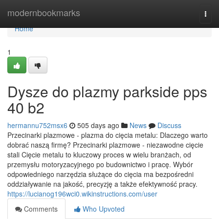
Home
modernbookmarks
Togg
navi
Home
1
Dysze do plazmy parkside pps
40 b2
hermannu752msx6
505 days ago
News
Discuss
Przecinarki plazmowe - plazma do cięcia metalu: Dlaczego warto
dobrać naszą firmę? Przecinarki plazmowe - niezawodne cięcie
stali Cięcie metalu to kluczowy proces w wielu branżach, od
przemysłu motoryzacyjnego po budownictwo i pracę. Wybór
odpowiedniego narzędzia służące do cięcia ma bezpośredni
oddziaływanie na jakość, precyzję a także efektywność pracy.
https://lucianog196wci0.wikinstructions.com/user
Comments
Who Upvoted