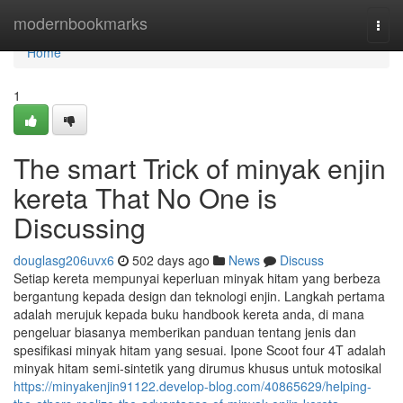
Home
modernbookmarks
Togg
navi
Home
1
The smart Trick of minyak enjin
kereta That No One is
Discussing
douglasg206uvx6
502 days ago
News
Discuss
Setiap kereta mempunyai keperluan minyak hitam yang berbeza
bergantung kepada design dan teknologi enjin. Langkah pertama
adalah merujuk kepada buku handbook kereta anda, di mana
pengeluar biasanya memberikan panduan tentang jenis dan
spesifikasi minyak hitam yang sesuai. Ipone Scoot four 4T adalah
minyak hitam semi-sintetik yang dirumus khusus untuk motosikal
https://minyakenjin91122.develop-blog.com/40865629/helping-