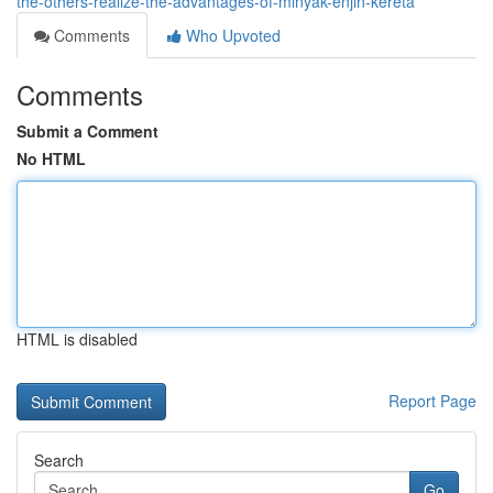
the-others-realize-the-advantages-of-minyak-enjin-kereta
Comments
Who Upvoted
Comments
Submit a Comment
No HTML
HTML is disabled
Report Page
Search
Go