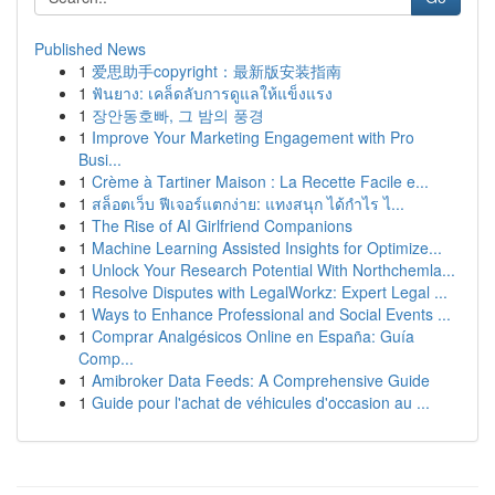
Published News
1
爱思助手copyright：最新版安装指南
1
ฟันยาง: เคล็ดลับการดูแลให้แข็งแรง
1
장안동호빠, 그 밤의 풍경
1
Improve Your Marketing Engagement with Pro
Busi...
1
Crème à Tartiner Maison : La Recette Facile e...
1
สล็อตเว็บ ฟีเจอร์แตกง่าย: แทงสนุก ได้กำไร ไ...
1
The Rise of AI Girlfriend Companions
1
Machine Learning Assisted Insights for Optimize...
1
Unlock Your Research Potential With Northchemla...
1
Resolve Disputes with LegalWorkz: Expert Legal ...
1
Ways to Enhance Professional and Social Events ...
1
Comprar Analgésicos Online en España: Guía
Comp...
1
Amibroker Data Feeds: A Comprehensive Guide
1
Guide pour l'achat de véhicules d'occasion au ...