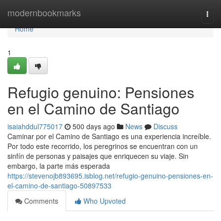
Home
modernbookmarks
Togg
navi
Home
1
Refugio genuino: Pensiones
en el Camino de Santiago
isaiahddul775017
500 days ago
News
Discuss
Caminar por el Camino de Santiago es una experiencia increíble.
Por todo este recorrido, los peregrinos se encuentran con un
sinfín de personas y paisajes que enriquecen su viaje. Sin
embargo, la parte más esperada
https://stevenojb893695.isblog.net/refugio-genuino-pensiones-en-
el-camino-de-santiago-50897533
Comments
Who Upvoted