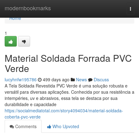
Home
modernbookmarks
Togg
navi
Home
1
Material Soldada Forrada PVC
Verde
lucyhnfw195786
499 days ago
News
Discuss
A Tela Soldada Revestida PVC Verde é uma solução robusta e
versátil para diversas aplicações. Conhecida por sua resistência a
intempéries, uv e abrasivos, essa tela se destaca por sua
durabilidade e capacidade
https://socialmediatotal.com/story4094034/material-soldada-
coberta-pvc-verde
Comments
Who Upvoted