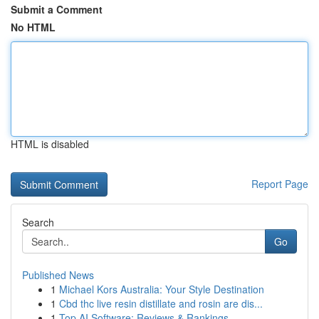
Submit a Comment
No HTML
HTML is disabled
Report Page
Search
Go
Published News
1
Michael Kors Australia: Your Style Destination
1
Cbd thc live resin distillate and rosin are dis...
1
Top AI Software: Reviews & Rankings