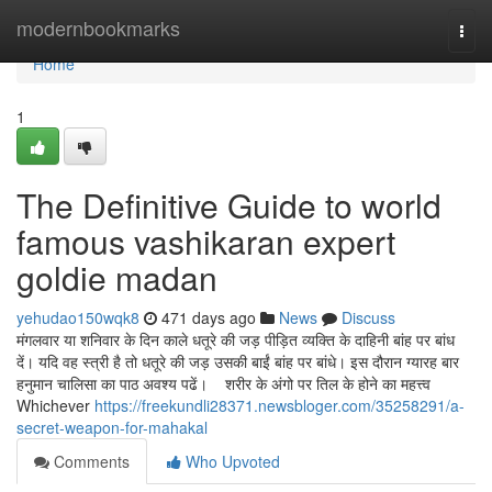
Home
modernbookmarks
Togg
navi
Home
1
The Definitive Guide to world
famous vashikaran expert
goldie madan
yehudao150wqk8
471 days ago
News
Discuss
मंगलवार या शनिवार के दिन काले धतूरे की जड़ पीड़ित व्यक्ति के दाहिनी बांह पर बांध
दें। यदि वह स्त्री है तो धतूरे की जड़ उसकी बाईं बांह पर बांधे। इस दौरान ग्यारह बार
हनुमान चालिसा का पाठ अवश्य पढें। शरीर के अंगो पर तिल के होने का महत्त्व
Whichever
https://freekundli28371.newsbloger.com/35258291/a-
secret-weapon-for-mahakal
Comments
Who Upvoted