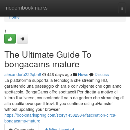
Home
modernbookmarks
Togg
navi
Home
1
The Ultimate Guide To
bongacams mature
alexanderu222qbn6
446 days ago
News
Discuss
La piattaforma supporta la tecnologia che streaming HD,
garantendo una paesaggio chiara e coinvolgente che ogni anno
spettacolo. BongaCams offre spettacoli Per diretta a motivo di
intero il universo, consentendoti nato da godere che streaming di
alta qualità ovunque ti trovi. If you continue using xHamster
without updating your browser,
https://bookmarkspring.com/story14582364/fascination-circa-
bongacams-mature
Comments
Who Upvoted