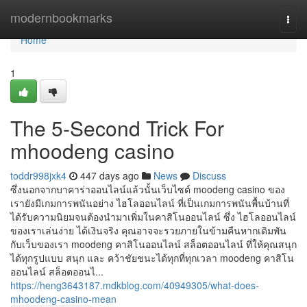
Home
modernbookmarks
Togg
navi
Home
1
The 5-Second Trick For
mhoodeng casino
toddr998jxk4
447 days ago
News
Discuss
ซึ่งนอกจากบาคาร่าออนไลน์แล้วนั้นเว็บไซต์ moodeng casino ของ
เรายังมีเกมการพนันอย่าง ไฮโลออนไลน์ ที่เป็นเกมการพนันพื้นบ้านที่
ได้รับความนิยมจนต้องนำมาเพิ่มในคาสิโนออนไลน์ ซึ่ง ไฮโลออนไลน์
ของเราเล่นง่าย ได้เงินจริง คุณอาจจะรวยภายในข้ามคืนหากเดิมพัน
กับเว็บของเรา moodeng คาสิโนออนไลน์ สล็อตออนไลน์ ที่ให้คุณสนุก
ได้ทุกรูปแบบ สนุก และ คว้าชัยชนะได้ทุกที่ทุกเวลา moodeng คาสิโน
ออนไลน์ สล็อตออนไ...
https://heng3643187.mdkblog.com/40949305/what-does-
mhoodeng-casino-mean