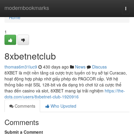
Home
modernbookmarks
Togg
navi
Home
1
8xbetnetclub
thomas6m31luc9
430 days ago
News
Discuss
8XBET là một nền tảng cá cược trực tuyến có trụ sở tại Curacao,
hoạt động hợp pháp nhờ giấy phép do PAGCOR cấp. Với hệ
thống bảo mật SSL 128-bit và đa dạng trò chơi từ cá cược thể
thao đến casino và slot, 8XBET mang lại trải nghiệm
https://the-
dots.com/users/8xbetnet-club-1920916
Comments
Who Upvoted
Comments
Submit a Comment