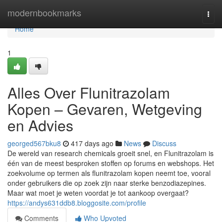
Home
modernbookmarks
Togg
navi
Home
1
Alles Over Flunitrazolam
Kopen – Gevaren, Wetgeving
en Advies
georged567bku8
417 days ago
News
Discuss
De wereld van research chemicals groeit snel, en Flunitrazolam is
één van de meest besproken stoffen op forums en webshops. Het
zoekvolume op termen als flunitrazolam kopen neemt toe, vooral
onder gebruikers die op zoek zijn naar sterke benzodiazepines.
Maar wat moet je weten voordat je tot aankoop overgaat?
https://andys631ddb8.bloggosite.com/profile
Comments
Who Upvoted