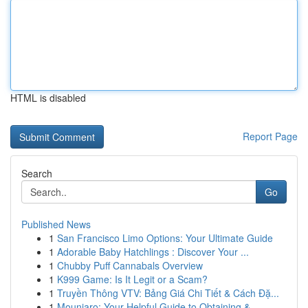
HTML is disabled
Report Page
Search
Go
Published News
1
San Francisco Limo Options: Your Ultimate Guide
1
Adorable Baby Hatchlings : Discover Your ...
1
Chubby Puff Cannabals Overview
1
K999 Game: Is It Legit or a Scam?
1
Truyền Thông VTV: Bảng Giá Chi Tiết & Cách Đặ...
1
Mounjaro: Your Helpful Guide to Obtaining & ...