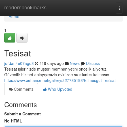
Home
modernbookmarks
Togg
navi
Home
1
Tesisat
jordan4e07ago3
419 days ago
News
Discuss
Tesisat işlerinizde müşteri memnuniyetini öncelik alıyoruz.
Güvenilir hizmet anlayışımızla evinizde su sıkıntısı kalmasın.
https://www.behance.net/gallery/227785193/Etimesgut-Tesisat
Comments
Who Upvoted
Comments
Submit a Comment
No HTML