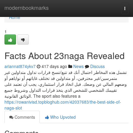
Home
modernbookmarks
Togg
navi
Home
1
Facts About 23naga Revealed
ariannat874ykv7
417 days ago
News
Discuss
تشمل هذه المخاطر احتمال أنك قد تتبع/تنسخ قرارات تداول متداولين غير
متمرسين/غير محترفين، أو متداولين قد تختلف غاياتهم أو نواياهم أو
وضعهم المالي عن وضعك. قبل اتخاذ قرار استثماري، يجب أن تعتمد على
تقييمك الشخصي للشخص الذي يتخذ قرارات التداول وشروط جميع
الوثائق القانونية. The sport also features a
https://rowanivisd.topbloghub.com/42037683/the-best-side-of-
naga-slot
Comments
Who Upvoted
Comments