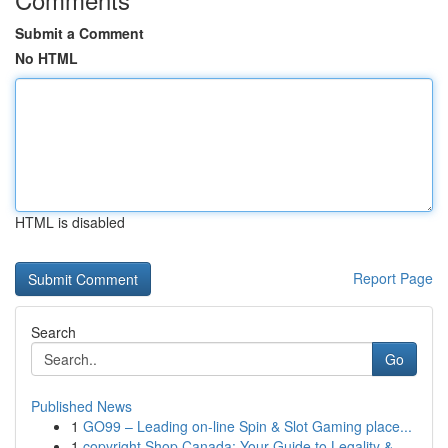
Submit a Comment
No HTML
HTML is disabled
Report Page
Search
Go
Published News
1
GO99 – Leading on-line Spin & Slot Gaming place...
1
copyright Shop Canada: Your Guide to Legality &...