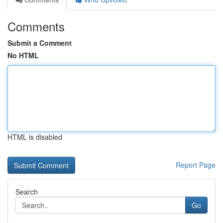
Comments
Submit a Comment
No HTML
HTML is disabled
Report Page
Search
Go