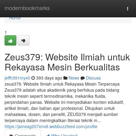
Home
modernbookmarks
Togg
navi
Home
1
Zeus379: Website Ilmiah untuk
Rekayasa Mesin Berkualitas
jeffh391myx0
393 days ago
News
Discuss
zeus379: Website Ilmiah untuk Rekayasa Mesin Terpercaya
Zeus379 adalah situs akademik yang berfokus pada bidang
teknik mesin seperti termodinamika, mekanika fluida,
perpindahan panas. Website ini menyediakan konten edukatif,
artikel ilmiah, dan bahan ajar profesional. Ditujukan untuk
mahasiswa, dosen, dan peneliti, ZEUS379 menjadi sumber
terpercaya dalam meningkatkan literasi teknik m...
https://jamesg207env6.webbuzzfeed.com/profile
Comments
Who Upvoted