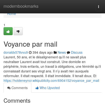
Home
modernbookmarks
Togg
navi
Home
1
Voyance par mail
donaldx578vvu9
394 days ago
News
Discuss
Laurent, 50 ans, et le désalignement qu’il ne savait plus
neutraliser Laurent avait tout construit. Une domicile en
périphérie, trois enfants, un travail à obligations, une féminité qu’il
connaissait durant ses vingt ans. Il n’y avait rien auxquels
reformuler. Il était respecté. Il était immédiate. Il tenait doux. Et
https://holdeneyncr.wikipublicity.com/6904152/voyance_par_mail
Comments
Who Upvoted
Comments