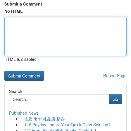
Submit a Comment
No HTML
HTML is disabled
Report Page
Search
Go
Published News
1
埃及 奢华 礼品店 精选
1
118 Payday Loans: Your Quick Cash Solution?
1
21" Front Single Plate Spoke Circle & T...