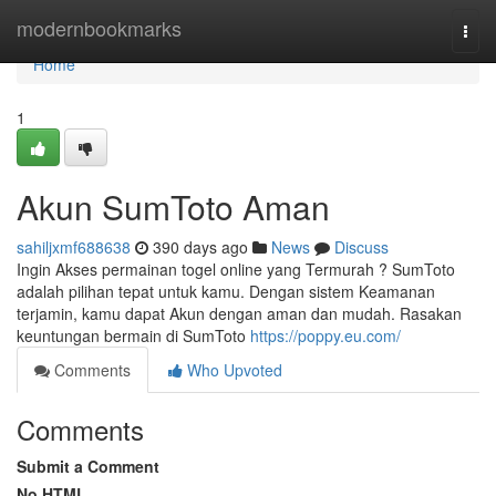
Home
modernbookmarks
Togg
navi
Home
1
Akun SumToto Aman
sahiljxmf688638
390 days ago
News
Discuss
Ingin Akses permainan togel online yang Termurah ? SumToto
adalah pilihan tepat untuk kamu. Dengan sistem Keamanan
terjamin, kamu dapat Akun dengan aman dan mudah. Rasakan
keuntungan bermain di SumToto
https://poppy.eu.com/
Comments
Who Upvoted
Comments
Submit a Comment
No HTML