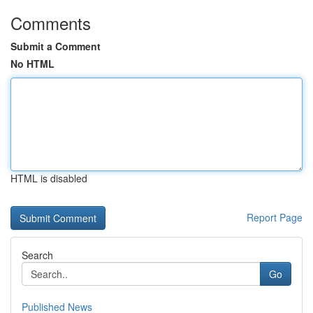
Comments
Submit a Comment
No HTML
HTML is disabled
Report Page
Search
Go
Published News