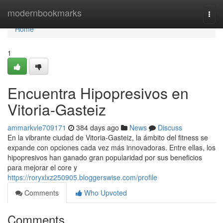
Home
modernbookmarks
Togg
navi
Home
1
Encuentra Hipopresivos en
Vitoria-Gasteiz
ammarkvle709171
384 days ago
News
Discuss
En la vibrante ciudad de Vitoria-Gasteiz, la ámbito del fitness se
expande con opciones cada vez más innovadoras. Entre ellas, los
hipopresivos han ganado gran popularidad por sus beneficios
para mejorar el core y
https://roryxlxz250905.bloggerswise.com/profile
Comments
Who Upvoted
Comments