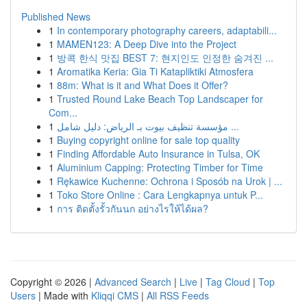
Published News
1
In contemporary photography careers, adaptabili...
1
MAMEN123: A Deep Dive into the Project
1
방콕 한식 맛집 BEST 7: 현지인도 인정한 숨겨진 ...
1
Aromatika Keria: Gia Ti Katapliktiki Atmosfera
1
88m: What is it and What Does it Offer?
1
Trusted Round Lake Beach Top Landscaper for
Com...
1
مؤسسة تنظيف بيوت بـ الرياض: دليل شامل ...
1
Buying copyright online for sale top quality
1
Finding Affordable Auto Insurance in Tulsa, OK
1
Aluminium Capping: Protecting Timber for Time
1
Rękawice Kuchenne: Ochrona i Sposób na Urok | ...
1
Toko Store Online : Cara Lengkapnya untuk P...
1
การ ติดตั้งรั้วกันนก อย่างไรให้ได้ผล?
Copyright © 2026 |
Advanced Search
|
Live
|
Tag Cloud
|
Top
Users
| Made with
Kliqqi CMS
|
All RSS Feeds