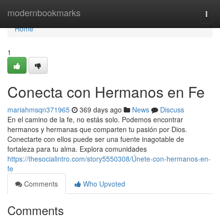
Home
modernbookmarks
Togg
navi
Home
1
Conecta con Hermanos en Fe
mariahmsqn371965
369 days ago
News
Discuss
En el camino de la fe, no estás solo. Podemos encontrar
hermanos y hermanas que comparten tu pasión por Dios.
Conectarte con ellos puede ser una fuente inagotable de
fortaleza para tu alma. Explora comunidades
https://thesocialintro.com/story5550308/Únete-con-hermanos-en-
fe
Comments
Who Upvoted
Comments