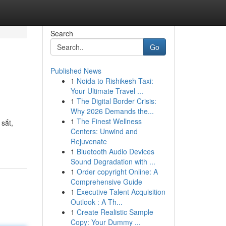
Search
Go
Published News
1
Noida to Rishikesh Taxi:
Your Ultimate Travel ...
1
The Digital Border Crisis:
Why 2026 Demands the...
1
The Finest Wellness
 sắt,
Centers: Unwind and
Rejuvenate
1
Bluetooth Audio Devices
Sound Degradation with ...
1
Order copyright Online: A
Comprehensive Guide
1
Executive Talent Acquisition
Outlook : A Th...
1
Create Realistic Sample
Copy: Your Dummy ...