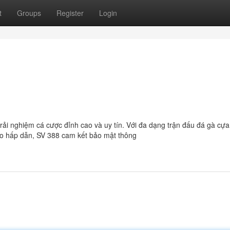
t
Groups
Register
Login
rải nghiệm cá cược đỉnh cao và uy tín. Với đa dạng trận đấu đá gà cựa
ao hấp dẫn, SV 388 cam kết bảo mật thông