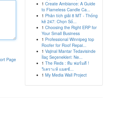
1
Create Ambiance: A Guide
to Flameless Candle Ca...
1
Phân tích giải 8 MT - Thống
kê 247: Chọn Số...
1
Choosing the Right ERP for
Your Small Business
1
Professional Winnipeg top
Roofer for Roof Repai...
1
Vajinal Mantar Tedavisinde
İlaç Seçenekleri: Ne...
ort Page
1
The Reds : ทีม ฟอร์มดี !
วิเคราะห์ แมตช์...
1
My Media Wall Project