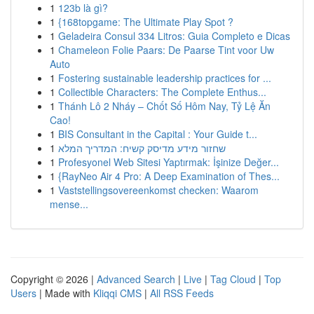
1
123b là gì?
1
{168topgame: The Ultimate Play Spot ?
1
Geladeira Consul 334 Litros: Guia Completo e Dicas
1
Chameleon Folie Paars: De Paarse Tint voor Uw
Auto
1
Fostering sustainable leadership practices for ...
1
Collectible Characters: The Complete Enthus...
1
Thánh Lô 2 Nháy – Chốt Số Hôm Nay, Tỷ Lệ Ăn
Cao!
1
BIS Consultant in the Capital : Your Guide t...
1
שחזור מידע מדיסק קשיח: המדריך המלא
1
Profesyonel Web Sitesi Yaptırmak: İşinize Değer...
1
{RayNeo Air 4 Pro: A Deep Examination of Thes...
1
Vaststellingsovereenkomst checken: Waarom
mense...
Copyright © 2026 |
Advanced Search
|
Live
|
Tag Cloud
|
Top
Users
| Made with
Kliqqi CMS
|
All RSS Feeds