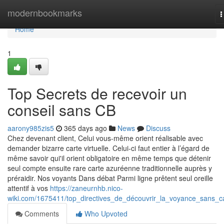
Home
modernbookmarks
T
n
Home
1
Top Secrets de recevoir un
conseil sans CB
aarony985zis5
365 days ago
News
Discuss
Chez devenant client, Celui vous-même orient réalisable avec
demander bizarre carte virtuelle. Celui-ci faut entier à l’égard de
même savoir qui'il orient obligatoire en même temps que détenir
seul compte ensuite rare carte azuréenne traditionnelle auprès y
préraidir. Nos voyants Dans débat Parmi ligne prêtent seul oreille
attentif à vos
https://zaneurnhb.nico-
wiki.com/1675411/top_directives_de_découvrir_la_voyance_sans_c
Comments
Who Upvoted