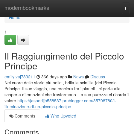
Home
modernbookmarks
Togg
navi
Home
1
Il Raggiungimento del Piccolo
Principe
emilytvaj783211
366 days ago
News
Discuss
Nel cuore delle storie più belle , brilla la scintilla {del Piccolo
Principe. Il suo viaggio, una crociera tra i pianeti , ci porta alla
scoperta di emozioni che trasformano. La sua purezza ci ricorda il
valore
https://jasperijjh558537.prublogger.com/35708780/l-
illuminazione-di-un-piccolo-principe
Comments
Who Upvoted
Comments