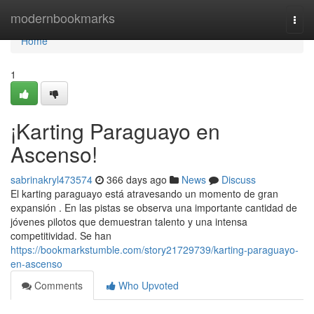
Home
modernbookmarks
Togg
navi
Home
1
¡Karting Paraguayo en
Ascenso!
sabrinakryl473574
366 days ago
News
Discuss
El karting paraguayo está atravesando un momento de gran
expansión . En las pistas se observa una importante cantidad de
jóvenes pilotos que demuestran talento y una intensa
competitividad. Se han
https://bookmarkstumble.com/story21729739/karting-paraguayo-
en-ascenso
Comments
Who Upvoted