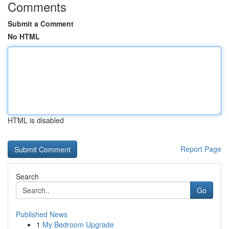
Comments
Submit a Comment
No HTML
HTML is disabled
Report Page
Search
Go
Published News
1
My Bedroom Upgrade