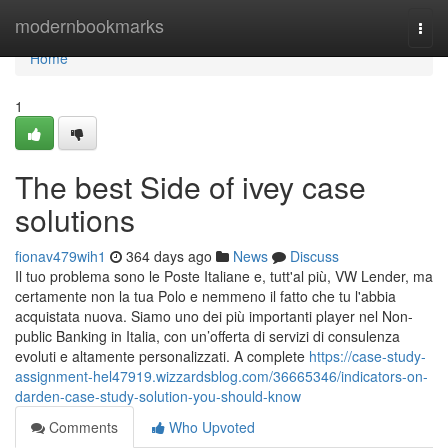
Home
modernbookmarks
Togg
navi
Home
1
The best Side of ivey case
solutions
fionav479wih1
364 days ago
News
Discuss
Il tuo problema sono le Poste Italiane e, tutt'al più, VW Lender, ma
certamente non la tua Polo e nemmeno il fatto che tu l'abbia
acquistata nuova. Siamo uno dei più importanti player nel Non-
public Banking in Italia, con un’offerta di servizi di consulenza
evoluti e altamente personalizzati. A complete
https://case-study-
assignment-hel47919.wizzardsblog.com/36665346/indicators-on-
darden-case-study-solution-you-should-know
Comments
Who Upvoted