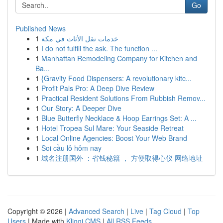
Go
Published News
1
خدمات نقل الأثاث في مكة
1
I do not fulfill the ask. The function ...
1
Manhattan Remodeling Company for Kitchen and
Ba...
1
{Gravity Food Dispensers: A revolutionary kitc...
1
Profit Pals Pro: A Deep Dive Review
1
Practical Resident Solutions From Rubbish Remov...
1
Our Story: A Deeper Dive
1
Blue Butterfly Necklace & Hoop Earrings Set: A ...
1
Hotel Tropea Sul Mare: Your Seaside Retreat
1
Local Online Agencies: Boost Your Web Brand
1
Soi cầu lô hôm nay
1
域名注册国外 ：省钱秘籍 ， 方便取得心仪 网络地址
Copyright © 2026 |
Advanced Search
|
Live
|
Tag Cloud
|
Top
Users
| Made with
Kliqqi CMS
|
All RSS Feeds