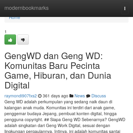
Home
modernbookmarks
Togg
navi
Home
1
GengWD dan Geng WD:
Komunitas Baru Pecinta
Game, Hiburan, dan Dunia
Digital
raymondi907fxs2
361 days ago
News
Discuss
Geng WD adalah perkumpulan yang sedang naik daun di
kalangan anak muda. Komunitas ini terdiri dari anak game,
penggemar budaya Jepang, pembuat konten digital, hingga
pengguna copyright. ## Siapa Geng WD Sebenarnya? GengWD
adalah singkatan dari Geng Work Digital, sesuai dengan
lingkungan pergaulannya. Intinya, ini adalah komunitas santai