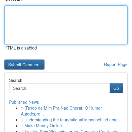
HTML is disabled
Report Page
Search
Go
Published News
1
{Rindo de Mim Pra Não Chorar: O Humor
Autodepre...
1
Understanding the foundational ideas behind eme...
1
Make Money Online
1
Trusted New Westminster top Concrete Contractor...