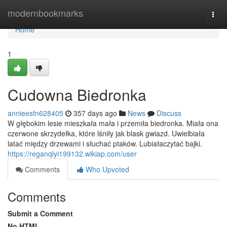
Home
modernbookmarks
Togg
navi
Home
1
Cudowna Biedronka
annieesfn628405
357 days ago
News
Discuss
W głębokim lesie mieszkała mała i przemiła biedronka. Miała ona
czerwone skrzydełka, które lśniły jak blask gwiazd. Uwielbiała
latać między drzewami i słuchać ptaków. Lubiałaczytać bajki.
https://reganqlyi199132.wikiap.com/user
Comments
Who Upvoted
Comments
Submit a Comment
No HTML