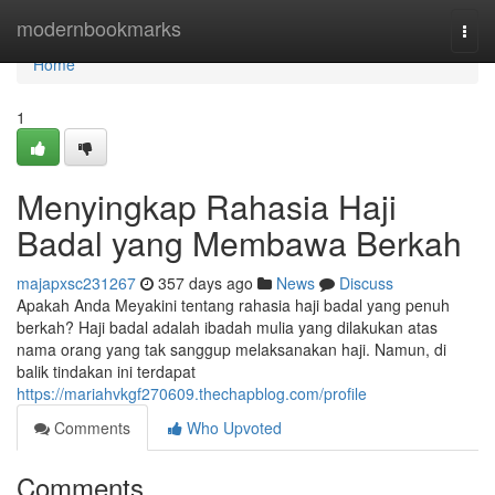
Home
modernbookmarks
Togg
navi
Home
1
Menyingkap Rahasia Haji
Badal yang Membawa Berkah
majapxsc231267
357 days ago
News
Discuss
Apakah Anda Meyakini tentang rahasia haji badal yang penuh
berkah? Haji badal adalah ibadah mulia yang dilakukan atas
nama orang yang tak sanggup melaksanakan haji. Namun, di
balik tindakan ini terdapat
https://mariahvkgf270609.thechapblog.com/profile
Comments
Who Upvoted
Comments