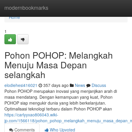
Home
modernbookmarks
Home
1
Pohon POHOP: Melangkah
Menuju Masa Depan
selangkah
elodiehesi416021
357 days ago
News
Discuss
Pohon POHOP merupakan inovasi yang menjanjikan arah di
masa mendatang. Dengan kemampuan yang kuat, Pohon
POHOP siap mengukir dunia yang lebih berkelanjutan.
Optimalisasi teknologi terbaru dalam Pohon POHOP akan
https://carlyyxao806043.wiki-
jp.com/1566118/pohon_pohop_melangkah_menuju_masa_depan_m
Comments
Who Upvoted