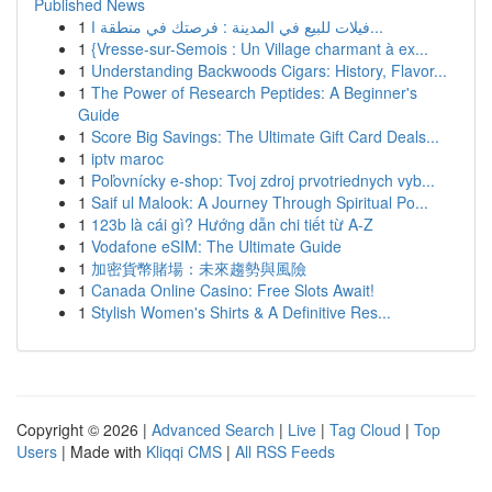
Published News
1
فيلات للبيع في المدينة : فرصتك في منطقة ا...
1
{Vresse-sur-Semois : Un Village charmant à ex...
1
Understanding Backwoods Cigars: History, Flavor...
1
The Power of Research Peptides: A Beginner's
Guide
1
Score Big Savings: The Ultimate Gift Card Deals...
1
iptv maroc
1
Poľovnícky e-shop: Tvoj zdroj prvotriednych vyb...
1
Saif ul Malook: A Journey Through Spiritual Po...
1
123b là cái gì? Hướng dẫn chi tiết từ A-Z
1
Vodafone eSIM: The Ultimate Guide
1
加密貨幣賭場：未來趨勢與風險
1
Canada Online Casino: Free Slots Await!
1
Stylish Women's Shirts & A Definitive Res...
Copyright © 2026 |
Advanced Search
|
Live
|
Tag Cloud
|
Top
Users
| Made with
Kliqqi CMS
|
All RSS Feeds