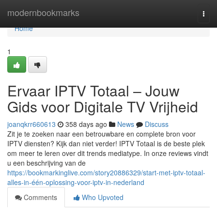
Home
modernbookmarks
Togg
navi
Home
1
Ervaar IPTV Totaal – Jouw
Gids voor Digitale TV Vrijheid
joanqkrr660613
358 days ago
News
Discuss
Zit je te zoeken naar een betrouwbare en complete bron voor
IPTV diensten? Kijk dan niet verder! IPTV Totaal is de beste plek
om meer te leren over dit trends mediatype. In onze reviews vindt
u een beschrijving van de
https://bookmarkinglive.com/story20886329/start-met-iptv-totaal-
alles-in-één-oplossing-voor-iptv-in-nederland
Comments
Who Upvoted