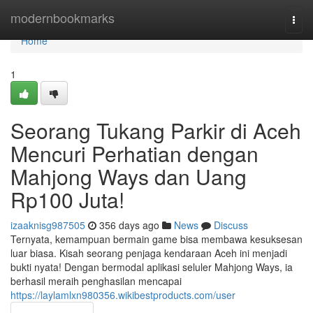
Home
modernbookmarks
Togg
navi
Home
1
Seorang Tukang Parkir di Aceh
Mencuri Perhatian dengan
Mahjong Ways dan Uang
Rp100 Juta!
izaaknisg987505
356 days ago
News
Discuss
Ternyata, kemampuan bermain game bisa membawa kesuksesan
luar biasa. Kisah seorang penjaga kendaraan Aceh ini menjadi
bukti nyata! Dengan bermodal aplikasi seluler Mahjong Ways, ia
berhasil meraih penghasilan mencapai
https://laylamlxn980356.wikibestproducts.com/user