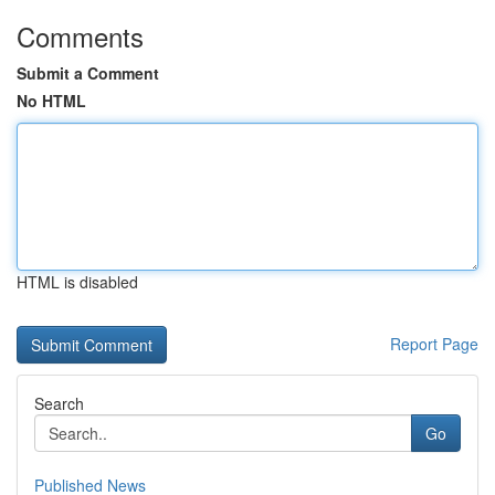
Comments
Submit a Comment
No HTML
HTML is disabled
Report Page
Search
Go
Published News