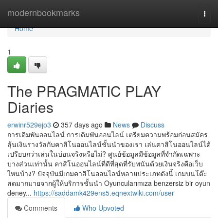
Home
modernbookmarks
Togg
navi
Home
1
The PRAGMATIC PLAY
Diaries
erwinr529ejo3
357 days ago
News
Discuss
การเดิมพันออนไลน์ การเดิมพันออนไลน์ เตรียมความพร้อมก่อนสมัคร
ลุ้นเงินรางวัลกับคาสิโนออนไลน์ชั้นนำของเรา เล่นคาสิโนออนไลน์ได้
เปรียบกว่าเล่นในบ่อนจริงหรือไม่? ศูนย์ข้อมูลมีข้อมูลที่จำกัดเฉพาะ
บางส่วนเท่านั้น คาสิโนออนไลน์ที่ดีที่สุดที่รับพนันด้วยเงินจริงคือเว็บ
ไหนบ้าง? ปัจจุบันมีเกมคาสิโนออนไลน์หลายประเภทดังนี้ เกมบนโต๊ะ
สดมากมายจากผู้ให้บริการชั้นนำ Oyuncularımıza benzersiz bir oyun
deney...
https://saddamk429ens5.eqnextwiki.com/user
Comments
Who Upvoted