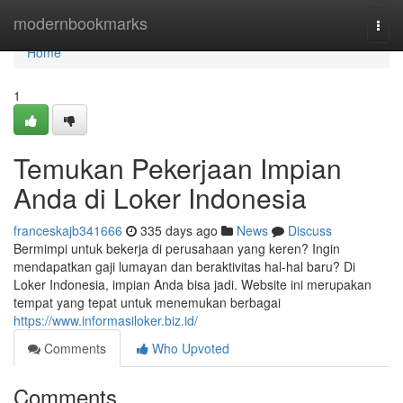
Home
modernbookmarks
Togg
navi
Home
1
Temukan Pekerjaan Impian
Anda di Loker Indonesia
franceskajb341666
335 days ago
News
Discuss
Bermimpi untuk bekerja di perusahaan yang keren? Ingin
mendapatkan gaji lumayan dan beraktivitas hal-hal baru? Di
Loker Indonesia, impian Anda bisa jadi. Website ini merupakan
tempat yang tepat untuk menemukan berbagai
https://www.informasiloker.biz.id/
Comments
Who Upvoted
Comments