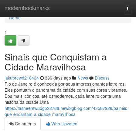
Home
modernbookmarks
Togg
navi
Home
1
Sinais que Conquistam a
Cidade Maravilhosa
jakubrewd218434
336 days ago
News
Discuss
Rio de Janeiro é conhecida por seus impressionantes letreiros.
Eles pontuam o panorama da cidade com suas cores vibrantes.
Dos mais icônicos, até osmodernos, cada letreiro conta uma
história da cidade.Uma
https://tasneemwudg522766.newbigblog.com/43587926/painéis-
que-encantam-a-cidade-maravilhosa
Comments
Who Upvoted