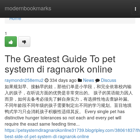
Home
modernbookmarks
To
na
Home
1
The Greatest Guide To pet
system di ragnarok online
raymondn258emu2
334 days ago
News
Discuss
如果规划早、接触早的娃，那他们单是小学段，和完全依靠校内输
入的孩子，在听说方面的优势是非常突出的。 孩子的英语能力因人
而异，如何去备考必须先了解自身实力，有选择性地去查缺补漏。
不同年龄段不同年级的孩子需要制定出不同的学习规划。盲目地填
鸭式学习只会消耗孩子积极性适得其反。 Every single pet has
distinctive hunger tolerances so not each and every pet will
require the exact same feeding time...
https://petsystemdiragnarokonline31739.blogripley.com/38061837/th
best-side-of-pet-system-di-ragnarok-online