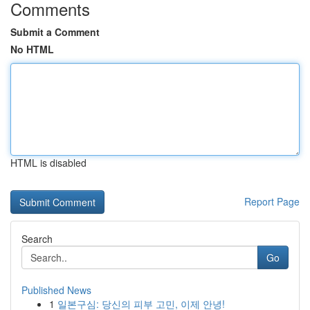
Comments
Submit a Comment
No HTML
HTML is disabled
Report Page
Search
Go
Published News
1
일본구심: 당신의 피부 고민, 이제 안녕!