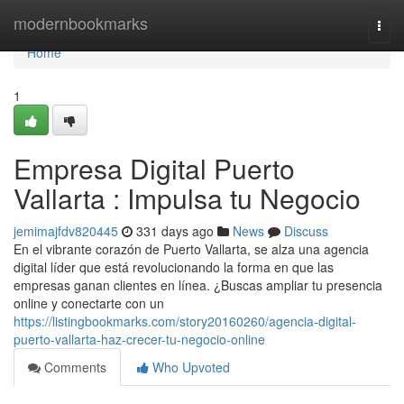
Home
modernbookmarks
Togg
navi
Home
1
Empresa Digital Puerto
Vallarta : Impulsa tu Negocio
jemimajfdv820445
331 days ago
News
Discuss
En el vibrante corazón de Puerto Vallarta, se alza una agencia
digital líder que está revolucionando la forma en que las
empresas ganan clientes en línea. ¿Buscas ampliar tu presencia
online y conectarte con un
https://listingbookmarks.com/story20160260/agencia-digital-
puerto-vallarta-haz-crecer-tu-negocio-online
Comments
Who Upvoted