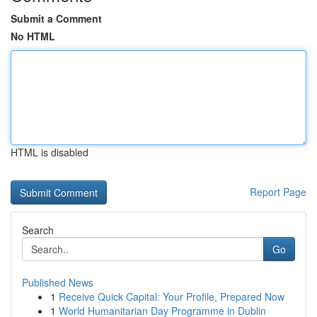
Submit a Comment
No HTML
HTML is disabled
Report Page
Search
Go
Published News
1
Receive Quick Capital: Your Profile, Prepared Now
1
World Humanitarian Day Programme in Dublin