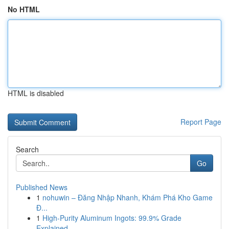
No HTML
HTML is disabled
Report Page
Search
Go
Published News
1
nohuwin – Đăng Nhập Nhanh, Khám Phá Kho Game
Đ...
1
High-Purity Aluminum Ingots: 99.9% Grade
Explained