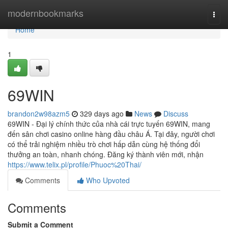
Home
modernbookmarks
Togg
navi
Home
1
69WIN
brandon2w98azm5
329 days ago
News
Discuss
69WIN - Đại lý chính thức của nhà cái trực tuyến 69WIN, mang
đến sân chơi casino online hàng đầu châu Á. Tại đây, người chơi
có thể trải nghiệm nhiều trò chơi hấp dẫn cùng hệ thống đổi
thưởng an toàn, nhanh chóng. Đăng ký thành viên mới, nhận
https://www.telix.pl/profile/Phuoc%20Thai/
Comments
Who Upvoted
Comments
Submit a Comment